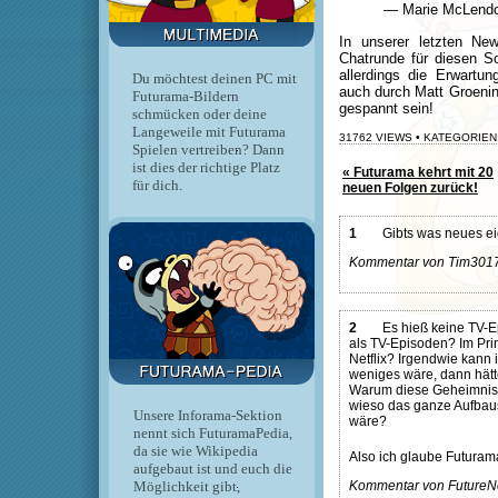
— Marie McLend
In unserer letzten Ne
Chatrunde für diesen 
allerdings die Erwartu
Du möchtest deinen PC mit
auch durch Matt Groenin
Futurama-Bildern
gespannt sein!
schmücken oder deine
Langeweile mit Futurama
31762 VIEWS • KATEGORIEN
Spielen vertreiben? Dann
ist dies der richtige Platz
« Futurama kehrt mit 20
für dich.
neuen Folgen zurück!
1
Gibts was neues ei
Kommentar von Tim3017 
2
Es hieß keine TV-E
als TV-Episoden? Im Prinz
Netflix? Irgendwie kann
weniges wäre, dann hätt
Warum diese Geheimnist
wieso das ganze Aufbau
Unsere Inforama-Sektion
wäre?
nennt sich FuturamaPedia,
da sie wie Wikipedia
Also ich glaube Futurama
aufgebaut ist und euch die
Möglichkeit gibt,
Kommentar von FutureNe