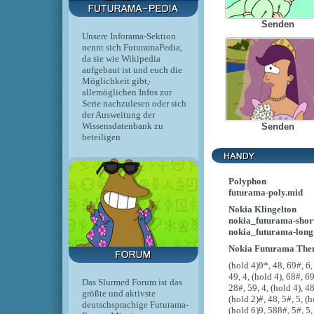
Senden
Unsere Inforama-Sektion
nennt sich FuturamaPedia,
da sie wie Wikipedia
aufgebaut ist und euch die
Möglichkeit gibt,
allemöglichen Infos zur
Serie nachzulesen oder sich
der Ausweitung der
Wissensdatenbank zu
Senden
beteiligen
Polyphon
futurama-poly.mid
Nokia Klingelton
nokia_futurama-shor
nokia_futurama-long
Nokia Futurama Theme
(hold 4)9*, 48, 69#, 6,
49, 4, (hold 4), 68#, 69
Das Slurmed Forum ist das
28#, 59, 4, (hold 4), 48
größte und aktivste
(hold 2)#, 48, 5#, 5, (h
deutschsprachige Futurama-
(hold 6)9, 588#, 5#, 5, 